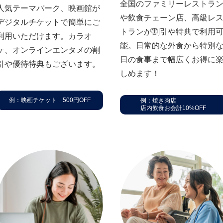
全国のファミリーレストラ
⼈気テーマパーク、映画館が
や飲⾷チェーン店、⾼級レ
デジタルチケットで簡単にご
トランが割引や特典で利⽤
利⽤いただけます。カラオ
能。⽇常的な外⾷から特別
ケ、オンラインエンタメの割
⽇の⾷事まで幅広くお得に
引や優待特典もございます。
しめます！
例：映画チケット 500円OFF
例：焼き肉店
店内飲食お会計10%OFF