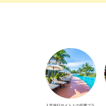
⼈気旅⾏サイトとの提携プラ