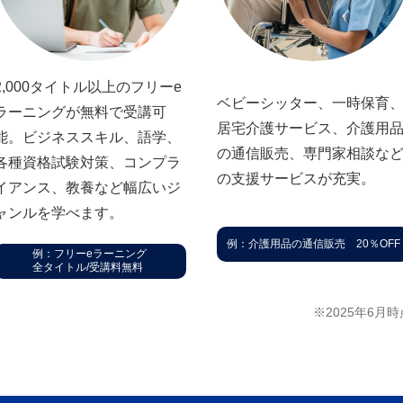
2,000タイトル以上のフリーe
ベビーシッター、⼀時保育
ラーニングが無料で受講可
居宅介護サービス、介護用
能。ビジネススキル、語学、
の通信販売、専⾨家相談な
各種資格試験対策、コンプラ
の⽀援サービスが充実。
イアンス、教養など幅広いジ
ャンルを学べます。
例：介護用品の通信販売 20％OFF
例：フリーeラーニング
全タイトル/受講料無料
※2025年6