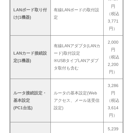
円
LANボード取り付
有線LANボードの取付設
（税込
け(1機器)
定
3,771
円）
2,000
有線LANアダプタ(LANカ
円
LANカード接続設
ード)取付設定
（税込
定(1機器)
※USBタイプLANアダプ
2,200
タ取付も含む
円）
3,286
ルータ接続設定・
ルータの基本設定(Web
円
基本設定
アクセス、メール送受信
（税込
(PC1台迄)
設定)
3,614
円）
5,239