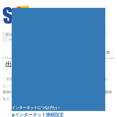
四国インターネット
新規入会申し込み・ご相談
サービス一覧
お手続き
サポート
web mail
出張サポートサービス
「出張サポートサービス」は、技術スタッフがお客様宅にお伺い
し、パソコンの設定やトラブル解決を行うサービスです。
面倒な無線LAN設定やデジカメ・プリンターの設定、ウィルス駆除
など、パソコン周りのことは全てお任せください。
インターネットにつなげたい
インターネット接続設定