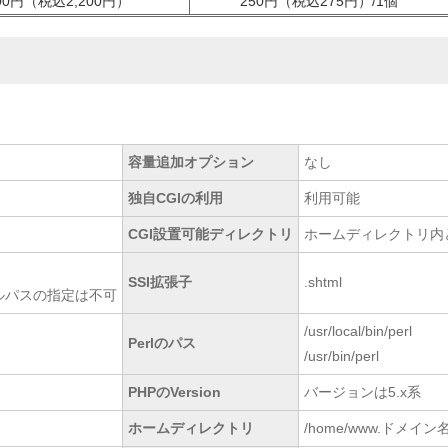
000円（税込2,200円）
250円（税込275円）/1個
容量追加オプション
なし
独自CGIの利用
利用可能
CGI設置可能ディレクトリ
ホームディレクトリ内
SSI拡張子
.shtml
フルパスの指定は不可
/usr/local/bin/perl
Perlのパス
/usr/bin/perl
PHPのVersion
バージョンは5.x系
ホームディレクトリ
/home/www.ドメイン名/p