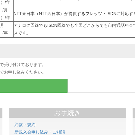
円）/年
）/月
NTT東日本（NTT西日本）が提供するフレッツ・ISDNに対応
円）/年
/月
アナログ回線でもISDN回線でも全国どこからでも市内通話料
）/年
スです。
送で受け付けております。
でお申し込みください。
お手続き
約款・規約
新規入会申し込み・ご相談